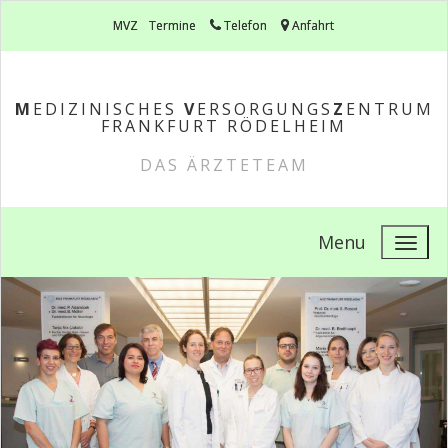
MVZ
Termine
Telefon
Anfahrt
M
EDIZINISCHES
V
ERSORGUNGS
Z
ENTRUM
FRANKFURT RÖDELHEIM
DAS ÄRZTETEAM
Menu