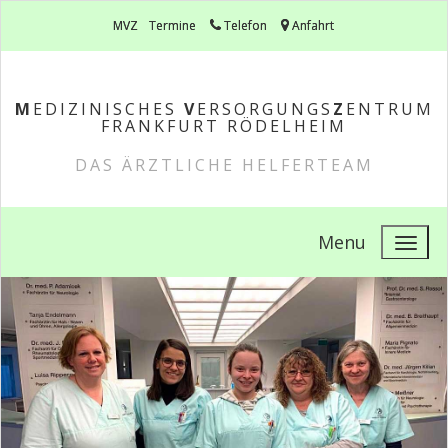
MVZ
Termine
Telefon
Anfahrt
M
EDIZINISCHES
V
ERSORGUNGS
Z
ENTRUM
FRANKFURT RÖDELHEIM
DAS ÄRZTLICHE HELFERTEAM
Menu