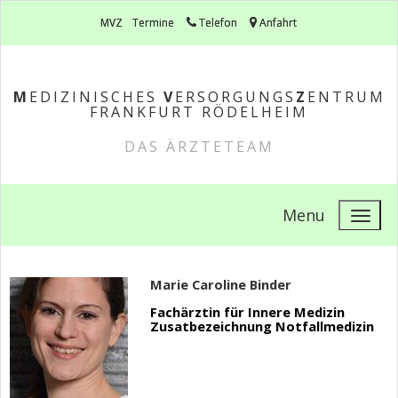
MVZ
Termine
Telefon
Anfahrt
M
EDIZINISCHES
V
ERSORGUNGS
Z
ENTRUM
FRANKFURT RÖDELHEIM
DAS ÄRZTETEAM
Menu
Marie Caroline Binder
Fachärztin für Innere Medizin
Zusatbezeichnung Notfallmedizin