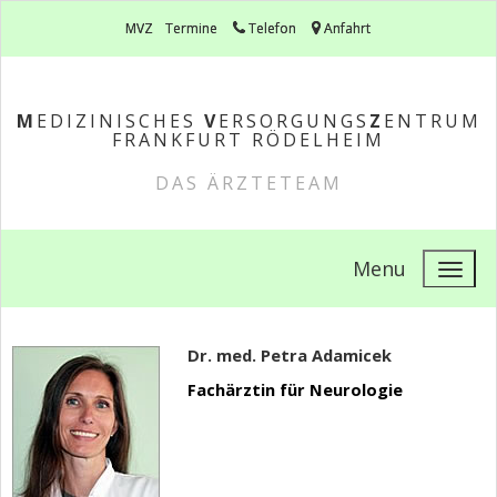
MVZ
Termine
Telefon
Anfahrt
M
EDIZINISCHES
V
ERSORGUNGS
Z
ENTRUM
FRANKFURT RÖDELHEIM
DAS ÄRZTETEAM
Menu
Dr. med. Petra Adamicek
Fachärztin für Neurologie